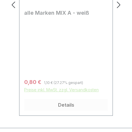
alle Marken MIX A - weiß
a
Regulärer Preis:
Verkaufspreis:
Ve
0,80 €
0
1,10 €
(27.27% gespart)
Preise inkl. MwSt. zzgl. Versandkosten
Pr
Details