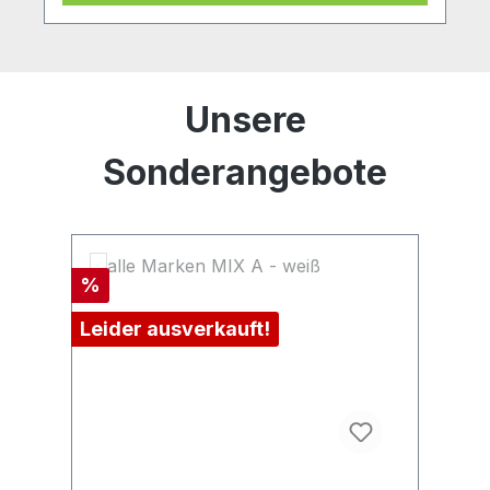
Produktgalerie überspringen
Unsere
Sonderangebote
Rabatt
Ra
%
%
Leider ausverkauft!
Le