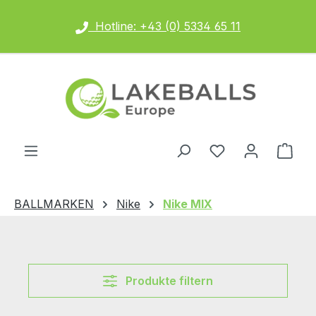
Zum Hauptinhalt springen
Hotline: +43 (0) 5334 65 11
Ware
BALLMARKEN
Nike
Nike MIX
Produkte filtern