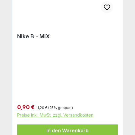
Nike B - MIX
Regulärer Preis:
Verkaufspreis:
0,90 €
1,20 €
(25% gespart)
Preise inkl. MwSt. zzgl. Versandkosten
In den Warenkorb