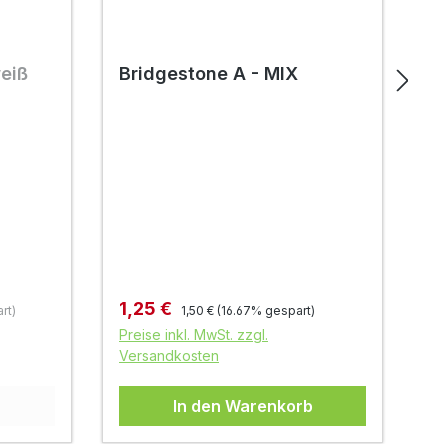
weiß
Bridgestone A - MIX
B
Regulärer Preis:
Verkaufspreis:
Ve
1,25 €
0
rt)
1,50 €
(16.67% gespart)
Preise inkl. MwSt. zzgl.
Pr
Versandkosten
Ve
In den Warenkorb