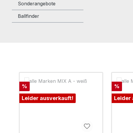
Sonderangebote
Ballfinder
Produktgalerie überspringen
Rabatt
Rabatt
%
%
Leider ausverkauft!
Leider