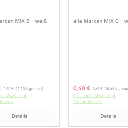
arken MIX B - weiß
alle Marken MIX C - 
Regulärer Preis:
Regulärer Preis:
fspreis:
Verkaufspreis:
€
0,40 €
0,90 €
(27.78% gespart)
0,65 €
(38.46% gespa
nkl. MwSt. zzgl.
Preise inkl. MwSt. zzgl.
kosten
Versandkosten
Details
Details