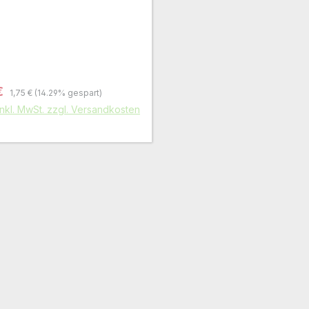
Regulärer Preis:
fspreis:
€
1,75 €
(14.29% gespart)
inkl. MwSt. zzgl. Versandkosten