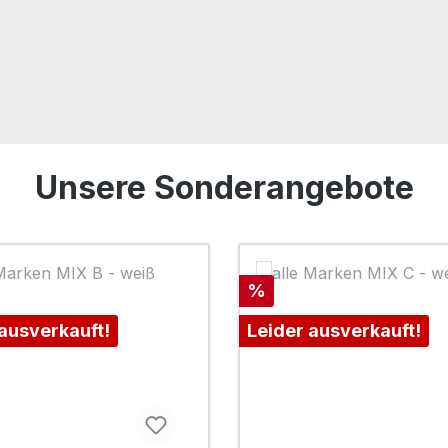
Unsere Sonderangebote
Rabatt
%
 ausverkauft!
Leider ausverkauft!