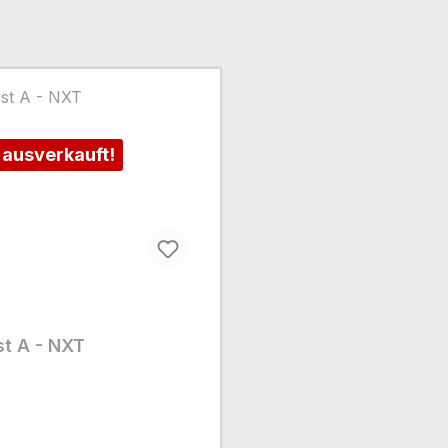
 ausverkauft!
ist A - NXT