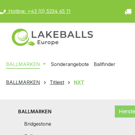
m Hauptinhalt springen
Zur Suche springen
Zur Hauptnavigation springen
Hotline: +43 (0) 5334 65 11
S
BALLMARKEN
Sonderangebote
Ballfinder
BALLMARKEN
Titleist
NXT
Herste
BALLMARKEN
Bridgestone