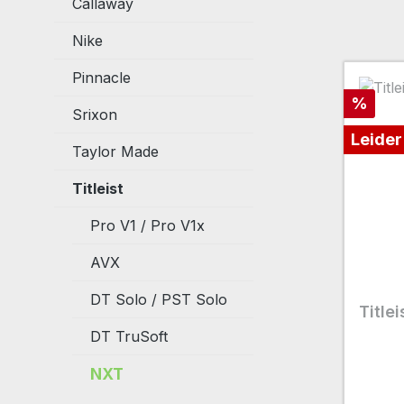
Callaway
Nike
Pinnacle
Rabatt
%
Srixon
Leider
Taylor Made
Titleist
Pro V1 / Pro V1x
AVX
DT Solo / PST Solo
Title
DT TruSoft
NXT