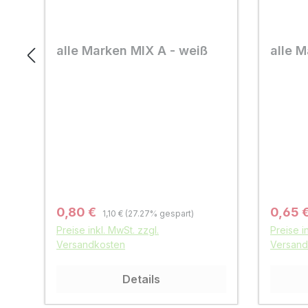
alle Marken MIX A - weiß
alle M
Regulärer Preis:
Verkaufspreis:
Verkau
0,80 €
0,65 
1,10 €
(27.27% gespart)
Preise inkl. MwSt. zzgl.
Preise i
Versandkosten
Versand
Details