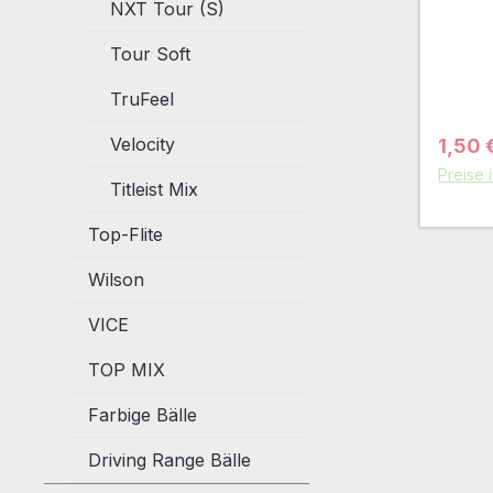
NXT Tour (S)
Tour Soft
TruFeel
Velocity
Verkau
1,50 
Preise 
Titleist Mix
Top-Flite
Wilson
VICE
TOP MIX
Farbige Bälle
Driving Range Bälle