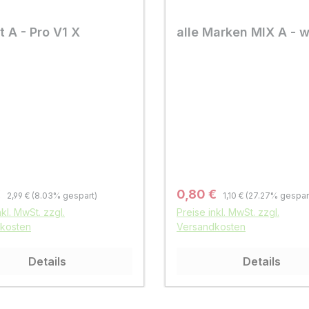
st A - Pro V1 X
alle Marken MIX A - 
Regulärer Preis:
Regulärer Preis:
fspreis:
Verkaufspreis:
€
0,80 €
2,99 €
(8.03% gespart)
1,10 €
(27.27% gespar
nkl. MwSt. zzgl.
Preise inkl. MwSt. zzgl.
kosten
Versandkosten
Details
Details