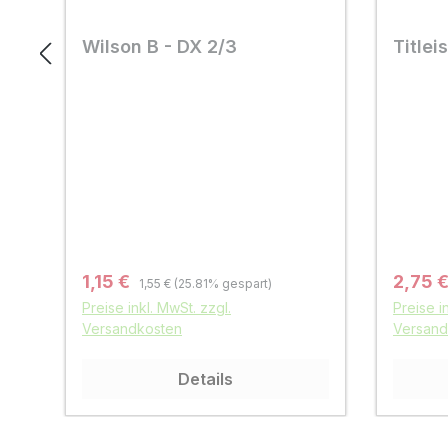
Wilson B - DX 2/3
Titlei
Regulärer Preis:
Verkaufspreis:
Verkau
1,15 €
2,75 
1,55 €
(25.81% gespart)
Preise inkl. MwSt. zzgl.
Preise i
Versandkosten
Versand
Details